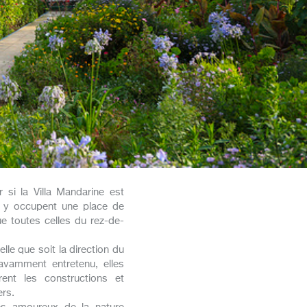
 si la Villa Mandarine est
rs y occupent une place de
e toutes celles du rez-de-
lle que soit la direction du
avamment entretenu, elles
rent les constructions et
ers.