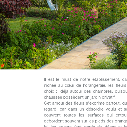
Il est le must de notre établissement, car
nichée au cœur de l’orangeraie, les fleu
choix : déjà autour des chambres, puisqu
chaussée possèdent un jardin privatif.
Cet amour des fleurs s’exprime partout, que
regard, car dans un désordre voulu et s
couvrent toutes les surfaces qui entou
débordent souvent sur les pieds des orang