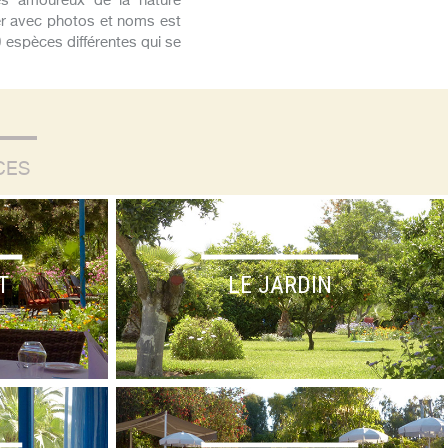
les amoureux de la nature
ier avec photos et noms est
0 espèces différentes qui se
CES
T
LE JARDIN