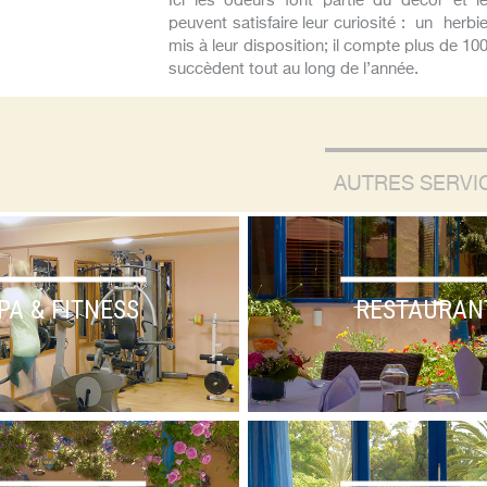
Ici les odeurs font partie du décor et 
peuvent satisfaire leur curiosité : un herb
mis à leur disposition; il compte plus de 10
succèdent tout au long de l’année.
AUTRES SERVI
PA & FITNESS
RESTAURAN