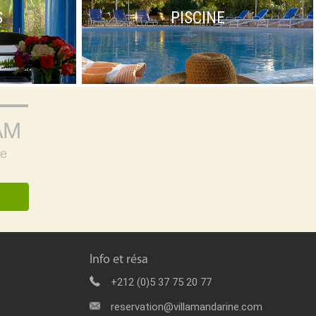
S
PISCINE
AM
ne
Info et résa
+212 (0)5 37 75 20 77
reservation@villamandarine.com