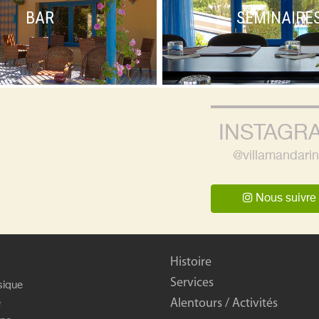
BAR
SEMINAIRE
INSTAGR
@villamandari
Nous suivre
Histoire
Services
sique
Alentours / Activités
e